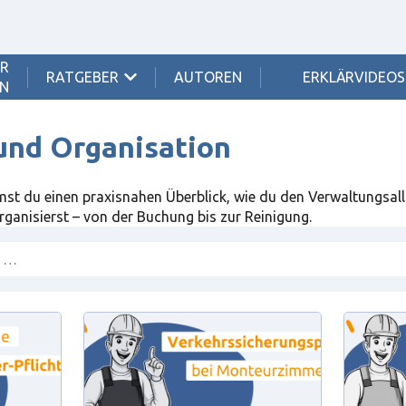
ER
RATGEBER
SHOW SUBMENU FOR {{ LINK.LABEL }}
AUTOREN
ERKLÄRVIDEOS
N
und Organisation
mst du einen praxisnahen Überblick, wie du den Verwaltungsal
ganisierst – von der Buchung bis zur Reinigung.