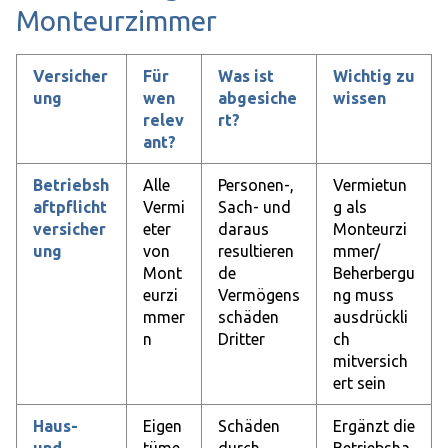
Monteurzimmer
Versicher
Für
Was ist
Wichtig zu
ung
wen
abgesiche
wissen
relev
rt?
ant?
Betriebsh
Alle
Personen-,
Vermietun
aftpflicht
Vermi
Sach- und
g als
versicher
eter
daraus
Monteurzi
ung
von
resultieren
mmer/
Mont
de
Beherbergu
eurzi
Vermögens
ng muss
mmer
schäden
ausdrückli
n
Dritter
ch
mitversich
ert sein
Haus-
Eigen
Schäden
Ergänzt die