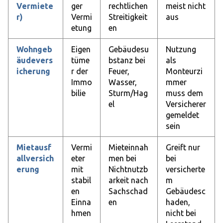
Vermiete
ger
rechtlichen
meist nicht
r)
Vermi
Streitigkeit
aus
etung
en
Wohngeb
Eigen
Gebäudesu
Nutzung
äudevers
tüme
bstanz bei
als
icherung
r der
Feuer,
Monteurzi
Immo
Wasser,
mmer
bilie
Sturm/Hag
muss dem
el
Versicherer
gemeldet
sein
Mietausf
Vermi
Mieteinnah
Greift nur
allversich
eter
men bei
bei
erung
mit
Nichtnutzb
versicherte
stabil
arkeit nach
m
en
Sachschad
Gebäudesc
Einna
en
haden,
hmen
nicht bei