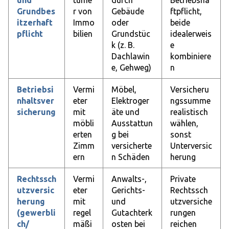
und
tüme
durch
Betriebsha
Grundbes
r von
Gebäude
ftpflicht,
itzerhaft
Immo
oder
beide
pflicht
bilien
Grundstüc
idealerweis
k (z. B.
e
Dachlawin
kombiniere
e, Gehweg)
n
Betriebsi
Vermi
Möbel,
Versicheru
nhaltsver
eter
Elektroger
ngssumme
sicherung
mit
äte und
realistisch
möbli
Ausstattun
wählen,
erten
g bei
sonst
Zimm
versicherte
Unterversic
ern
n Schäden
herung
Rechtssch
Vermi
Anwalts-,
Private
utzversic
eter
Gerichts-
Rechtssch
herung
mit
und
utzversiche
(gewerbli
regel
Gutachterk
rungen
ch/
mäßi
osten bei
reichen