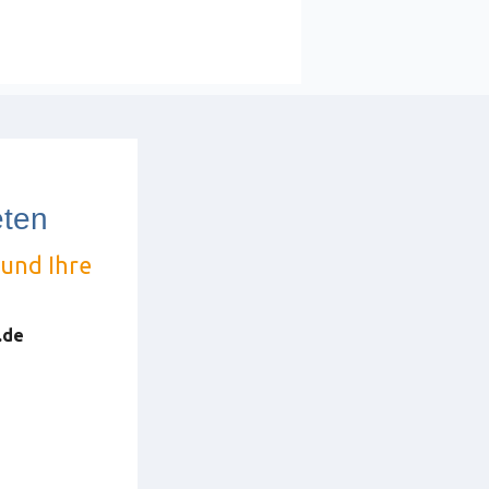
eten
und Ihre
.de