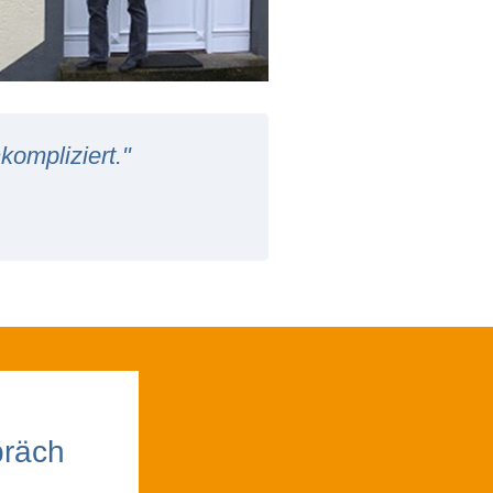
kompliziert."
präch