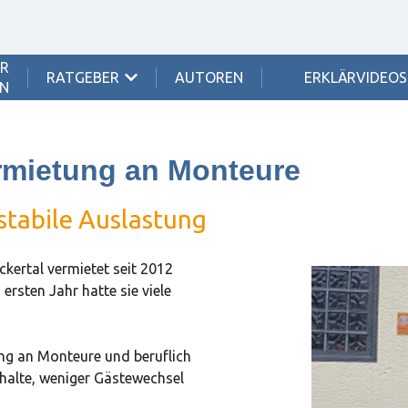
ER
RATGEBER
SHOW SUBMENU FOR {{ LINK.LABEL }}
AUTOREN
ERKLÄRVIDEOS
N
ermietung an Monteure
tabile Auslastung
kertal vermietet seit 2012
ersten Jahr hatte sie viele
ung an Monteure und beruflich
halte, weniger Gästewechsel