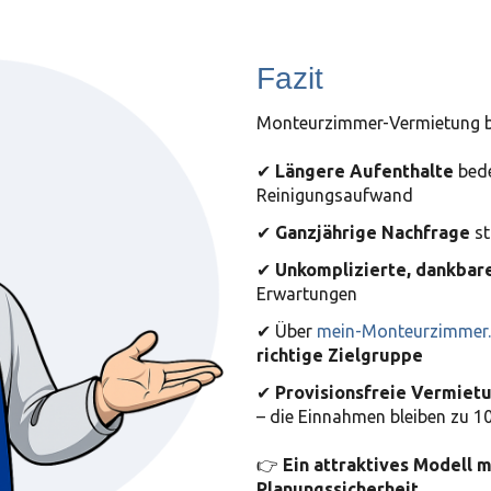
Fazit
Monteurzimmer-Vermietung brin
✔
Längere Aufenthalte
bede
Reinigungsaufwand
✔
Ganzjährige Nachfrage
st
✔
Unkomplizierte, dankbar
Erwartungen
✔ Über
mein-Monteurzimmer
richtige Zielgruppe
✔
Provisionsfreie Vermiet
– die Einnahmen bleiben zu 1
👉
Ein attraktives Modell
Planungssicherheit.