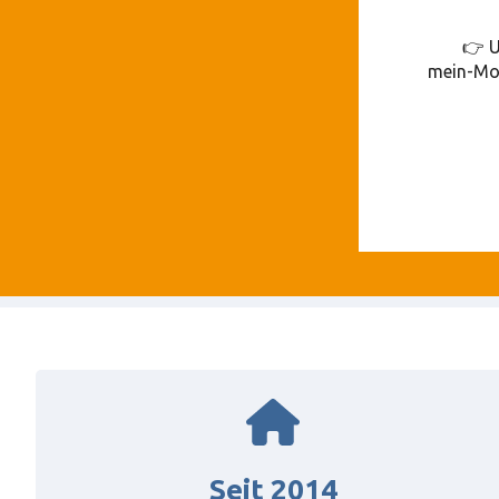
👉 U
mein-Mon
Seit 2014